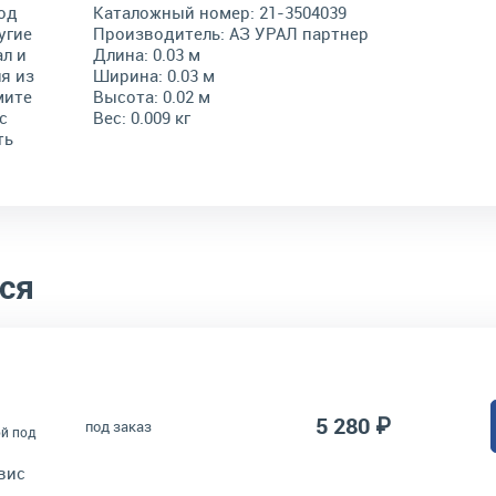
од
Каталожный номер:
21-3504039
угие
Производитель:
АЗ УРАЛ партнер
л и
Длина:
0.03 м
я из
Ширина:
0.03 м
мите
Высота:
0.02 м
с
Вес:
0.009 кг
ть
ся
5 280 ₽
под заказ
ой под
вис