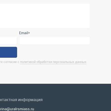
Email
*
е согласие с
политикой обработки персональных данных
.
нтактная информация
rina@uralrsmiass.ru
 Миасс, ул. Хлебозаводская, д. 1/5, оф. 3
лная контактная информация