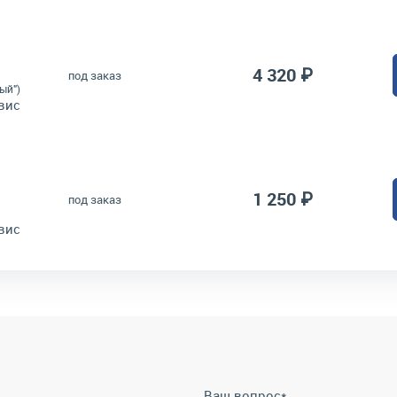
4 320 ₽
под заказ
ый")
вис
1 250 ₽
под заказ
вис
Ваш вопрос
*