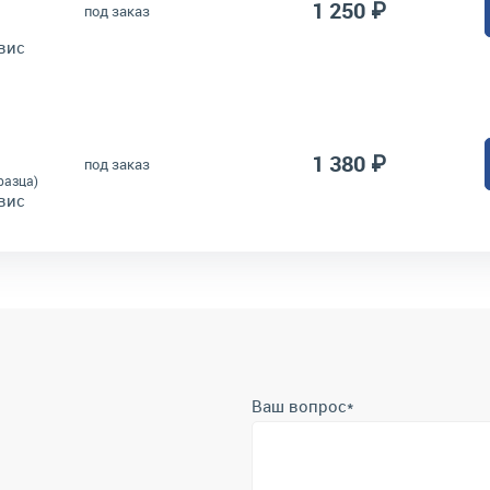
1 250 ₽
под заказ
вис
1 380 ₽
под заказ
разца)
вис
Ваш вопрос
*
Телефон
*
Отправить