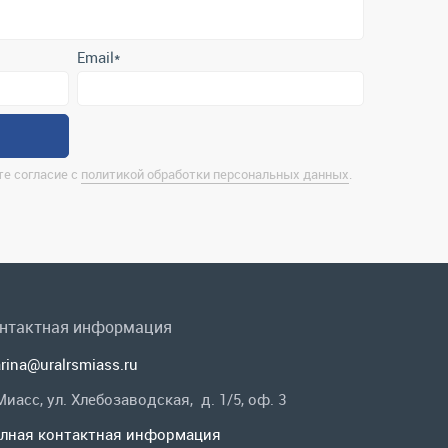
е согласие с
политикой обработки персональных данных
.
нтактная информация
rina@uralrsmiass.ru
 Миасс, ул. Хлебозаводская, д. 1/5, оф. 3
лная контактная информация
 в соц.сетях