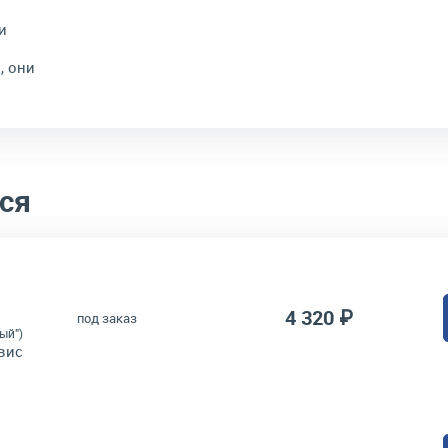
и
, они
ся
4 320 ₽
под заказ
ый")
вис