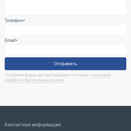
Отправить
Отправляя форму вы подтверждаете согласие с
политикой
обработки персональных данных
.
Контактная информация
marina@uralrsmiass.ru
г. Миасс, ул. Хлебозаводская, д. 1/5, оф. 3
Полная контактная информация
Мы в соц.сетях