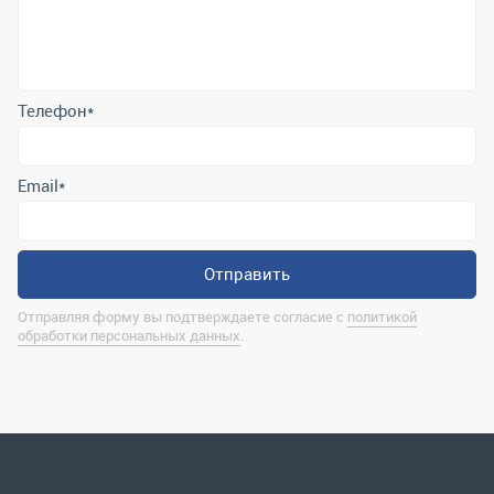
Email
*
Отправить
Отправляя форму вы подтверждаете согласие с
политикой
обработки персональных данных
.
Контактная информация
marina@uralrsmiass.ru
г. Миасс, ул. Хлебозаводская, д. 1/5, оф. 3
Полная контактная информация
Мы в соц.сетях