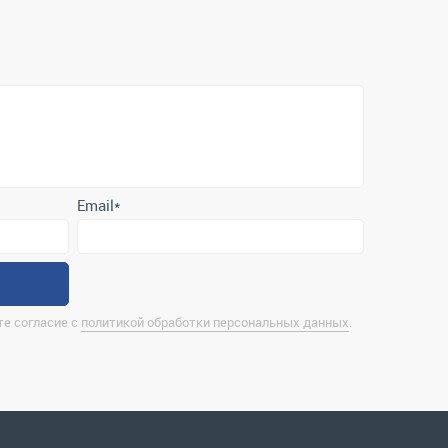
Email
*
е согласие с
политикой обработки персональных данных
.
нтактная информация
rina@uralrsmiass.ru