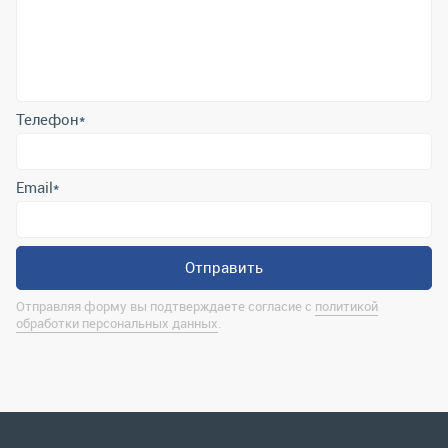
Телефон
*
Email
*
Отправить
Отправляя форму вы подтверждаете согласие с
политикой
обработки персональных данных
.
Контактная информация
marina@uralrsmiass.ru
г. Миасс, ул. Хлебозаводская, д. 1/5, оф. 3
Полная контактная информация
Мы в соц.сетях