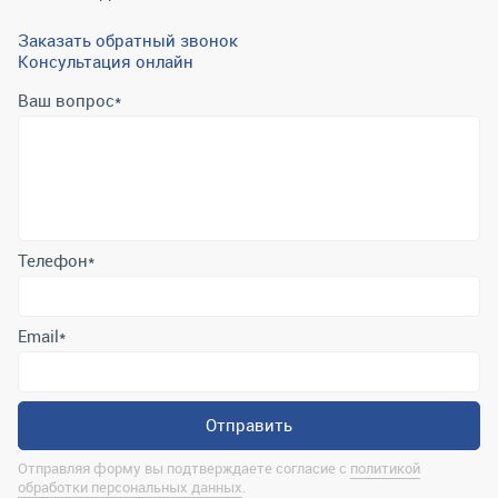
Заказать обратный звонок
Консультация онлайн
Ваш вопрос
*
Телефон
*
Email
*
Отправить
Отправляя форму вы подтверждаете согласие с
политикой
обработки персональных данных
.
Контактная информация
marina@uralrsmiass.ru