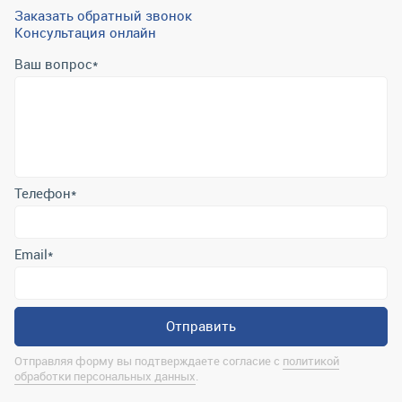
Заказать обратный звонок
Консультация онлайн
Ваш вопрос
*
Телефон
*
Email
*
Отправить
Отправляя форму вы подтверждаете согласие с
политикой
обработки персональных данных
.
Контактная информация
marina@uralrsmiass.ru