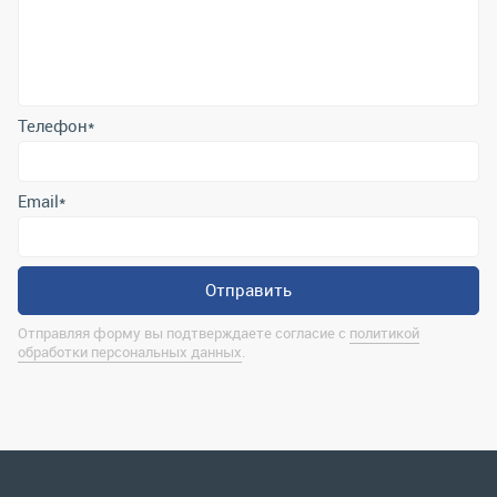
Телефон
*
Email
*
Отправить
Отправляя форму вы подтверждаете согласие с
политикой
обработки персональных данных
.
Контактная информация
marina@uralrsmiass.ru
г. Миасс, ул. Хлебозаводская, д. 1/5, оф. 3
Полная контактная информация
Мы в соц.сетях