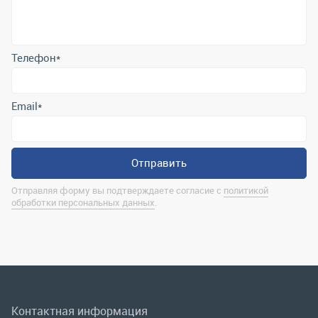
Отправить
Отправляя форму вы подтверждаете согласие с
политикой
обработки персональных данных
.
Контактная информация
marina@uralrsmiass.ru
г. Миасс, ул. Хлебозаводская, д. 1/5, оф. 3
Полная контактная информация
Мы в соц.сетях