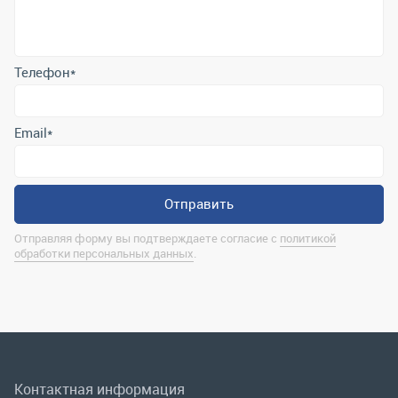
Отправить
Отправляя форму вы подтверждаете согласие с
политикой
обработки персональных данных
.
Контактная информация
marina@uralrsmiass.ru
г. Миасс, ул. Хлебозаводская, д. 1/5, оф. 3
Полная контактная информация
Мы в соц.сетях