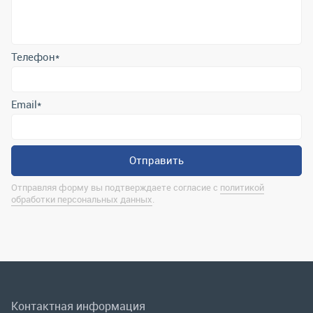
Отправить
Отправляя форму вы подтверждаете согласие с
политикой
обработки персональных данных
.
Контактная информация
marina@uralrsmiass.ru
г. Миасс, ул. Хлебозаводская, д. 1/5, оф. 3
Полная контактная информация
Мы в соц.сетях