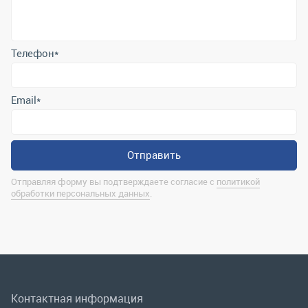
Отправить
Отправляя форму вы подтверждаете согласие с
политикой
обработки персональных данных
.
Контактная информация
marina@uralrsmiass.ru
г. Миасс, ул. Хлебозаводская, д. 1/5, оф. 3
Полная контактная информация
Мы в соц.сетях