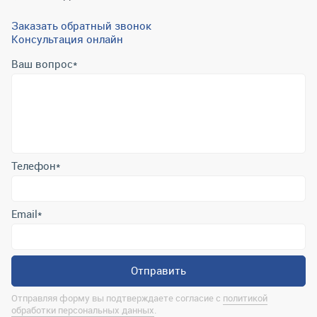
Заказать обратный звонок
Консультация онлайн
Ваш вопрос
*
Телефон
*
Email
*
Отправить
Отправляя форму вы подтверждаете согласие с
политикой
обработки персональных данных
.
Контактная информация
marina@uralrsmiass.ru