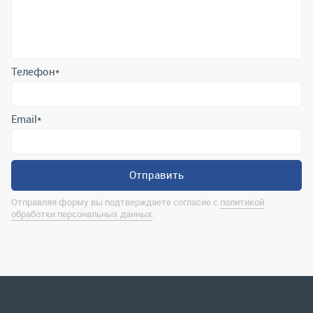
Email
*
Отправить
Отправляя форму вы подтверждаете согласие с
политикой
обработки персональных данных
.
Контактная информация
marina@uralrsmiass.ru
г. Миасс, ул. Хлебозаводская, д. 1/5, оф. 3
Полная контактная информация
Мы в соц.сетях