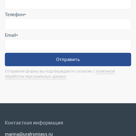
Отправить
Отправляя форму вы подтверждаете согласие с
политикой
обработки персональных данных
.
Контактная информация
marina@uralrsmiass.ru
г. Миасс, ул. Хлебозаводская, д. 1/5, оф. 3
Полная контактная информация
Мы в соц.сетях