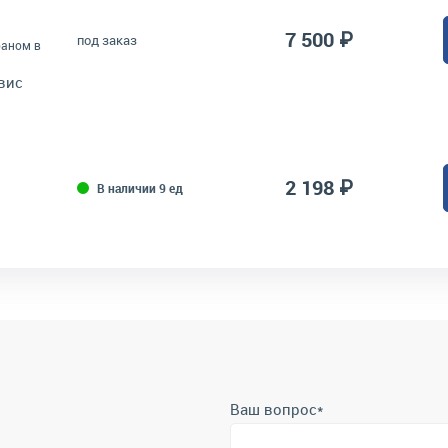
7 500 ₽
под заказ
баном в
вис
2 198 ₽
В наличии 9 ед
Ваш вопрос
*
Телефон
*