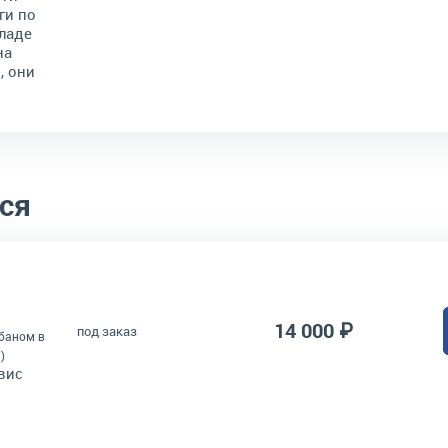
ги по
ладе
на
, они
ся
14 000 ₽
под заказ
абаном в
)
вис