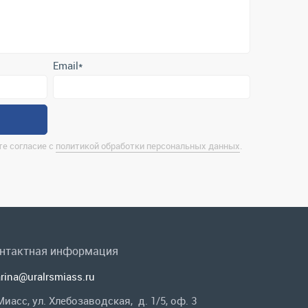
е согласие с
политикой обработки персональных данных
.
нтактная информация
rina@uralrsmiass.ru
 Миасс, ул. Хлебозаводская, д. 1/5, оф. 3
лная контактная информация