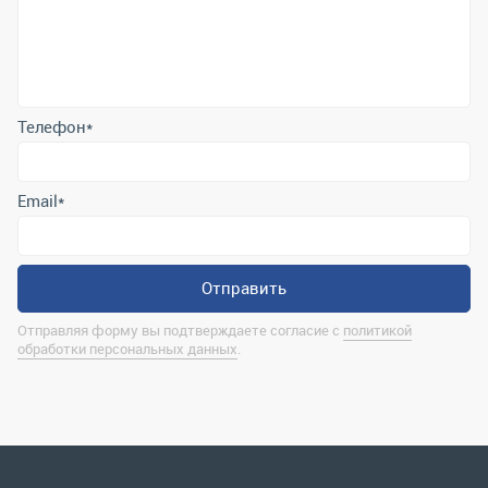
Телефон
*
Email
*
Отправить
Отправляя форму вы подтверждаете согласие с
политикой
обработки персональных данных
.
Контактная информация
marina@uralrsmiass.ru
г. Миасс, ул. Хлебозаводская, д. 1/5, оф. 3
Полная контактная информация
Мы в соц.сетях