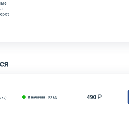
ные
на
через
ся
490 ₽
В наличии 103 ед
ака)