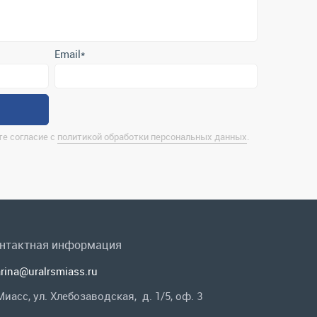
е согласие с
политикой обработки персональных данных
.
нтактная информация
rina@uralrsmiass.ru
 Миасс, ул. Хлебозаводская, д. 1/5, оф. 3
лная контактная информация
 в соц.сетях