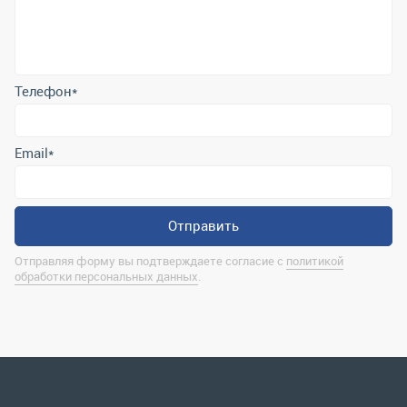
Email
*
Отправить
Отправляя форму вы подтверждаете согласие с
политикой
обработки персональных данных
.
Контактная информация
marina@uralrsmiass.ru
г. Миасс, ул. Хлебозаводская, д. 1/5, оф. 3
Полная контактная информация
Мы в соц.сетях