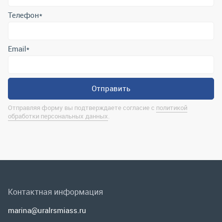
Отправляя форму вы подтверждаете согласие с
политикой
обработки персональных данных
.
Контактная информация
marina@uralrsmiass.ru
г. Миасс, ул. Хлебозаводская, д. 1/5, оф. 3
Полная контактная информация
Мы в соц.сетях