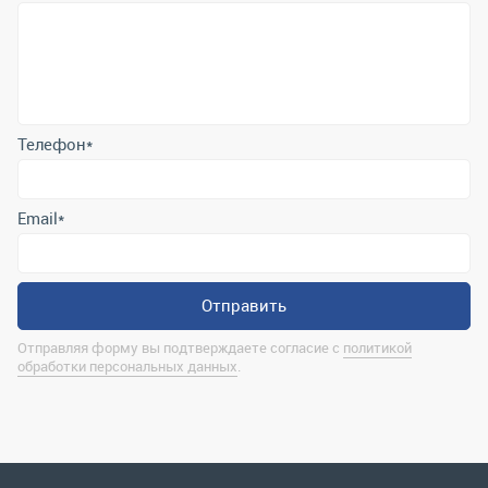
Телефон
*
Email
*
Отправить
Отправляя форму вы подтверждаете согласие с
политикой
обработки персональных данных
.
Контактная информация
marina@uralrsmiass.ru
г. Миасс, ул. Хлебозаводская, д. 1/5, оф. 3
Полная контактная информация