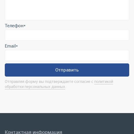
Email
*
Отправить
Отправляя форму вы подтверждаете согласие с
политикой
обработки персональных данных
.
Контактная информация
marina@uralrsmiass.ru
г. Миасс, ул. Хлебозаводская, д. 1/5, оф. 3
Полная контактная информация
Мы в соц.сетях