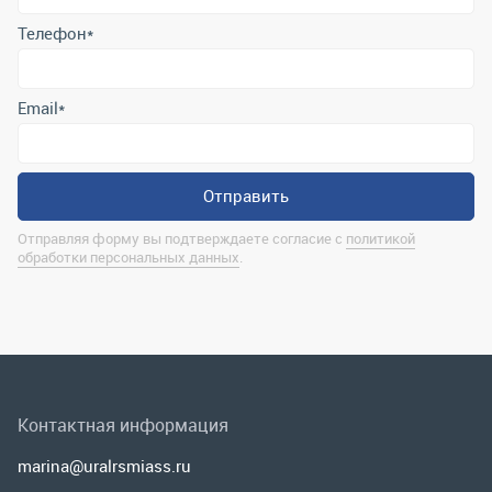
Отправляя форму вы подтверждаете согласие с
политикой
обработки персональных данных
.
Контактная информация
marina@uralrsmiass.ru
г. Миасс, ул. Хлебозаводская, д. 1/5, оф. 3
Полная контактная информация
Мы в соц.сетях