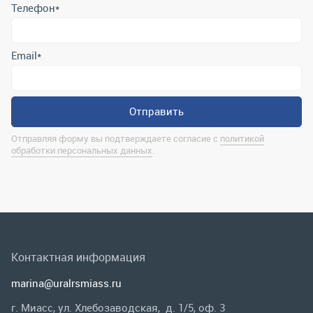
Отправляя форму вы подтверждаете согласие с
политикой
обработки персональных данных
.
Контактная информация
marina@uralrsmiass.ru
г. Миасс, ул. Хлебозаводская, д. 1/5, оф. 3
Полная контактная информация
Мы в соц.сетях