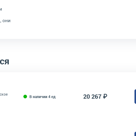
и
, они
ся
ское
20 267 ₽
В наличии 4 ед