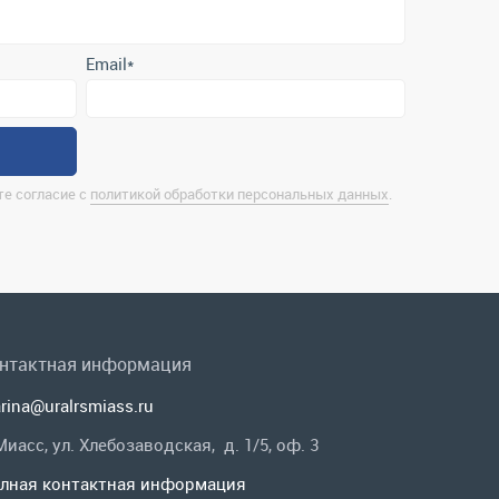
е согласие с
политикой обработки персональных данных
.
нтактная информация
rina@uralrsmiass.ru
 Миасс, ул. Хлебозаводская, д. 1/5, оф. 3
лная контактная информация
 в соц.сетях