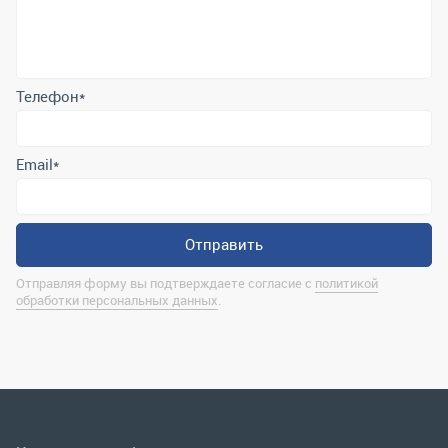
Email
*
Отправить
Отправляя форму вы подтверждаете согласие с
политикой
обработки персональных данных
.
Контактная информация
marina@uralrsmiass.ru
г. Миасс, ул. Хлебозаводская, д. 1/5, оф. 3
Полная контактная информация
Мы в соц.сетях