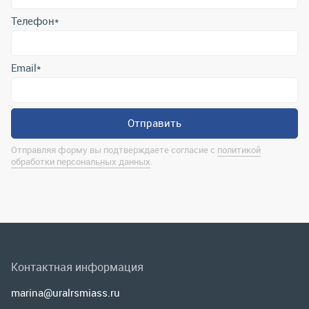
Отправляя форму вы подтверждаете согласие с
политикой
обработки персональных данных
.
Контактная информация
marina@uralrsmiass.ru
г. Миасс, ул. Хлебозаводская, д. 1/5, оф. 3
Полная контактная информация
Мы в соц.сетях