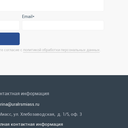
е согласие с
политикой обработки персональных данных
.
нтактная информация
rina@uralrsmiass.ru
 Миасс, ул. Хлебозаводская, д. 1/5, оф. 3
лная контактная информация
 в соц.сетях