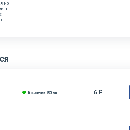
я из
мите
с
ть
ся
6 ₽
В наличии 103 ед