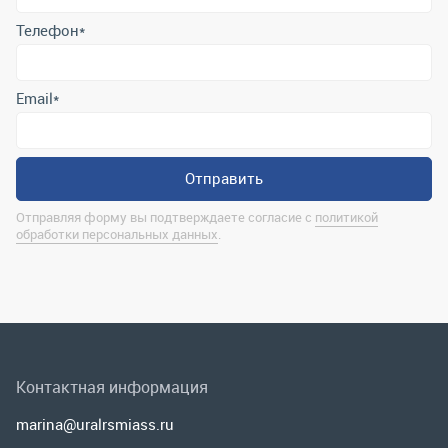
Отправляя форму вы подтверждаете согласие с
политикой
обработки персональных данных
.
Контактная информация
marina@uralrsmiass.ru
г. Миасс, ул. Хлебозаводская, д. 1/5, оф. 3
Полная контактная информация
Мы в соц.сетях