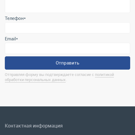
Отправить
Отправляя форму вы подтверждаете согласие с
политикой
обработки персональных данных
.
Контактная информация
marina@uralrsmiass.ru
г. Миасс, ул. Хлебозаводская, д. 1/5, оф. 3
Полная контактная информация
Мы в соц.сетях