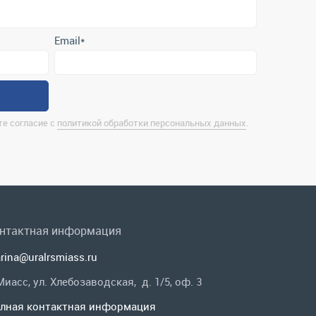
е согласие с
политикой обработки персональных данных
.
нтактная информация
rina@uralrsmiass.ru
 Миасс, ул. Хлебозаводская, д. 1/5, оф. 3
лная контактная информация
 в соц.сетях