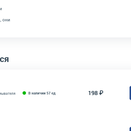
и
, они
ся
198 ₽
В наличии 57 ед
мывателя