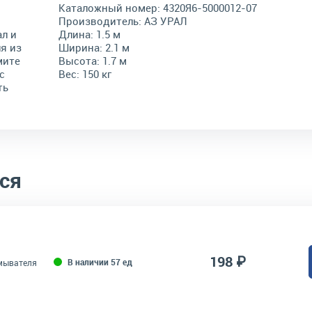
Каталожный номер:
4320Я6-5000012-07
Производитель:
АЗ УРАЛ
л и
Длина:
1.5 м
я из
Ширина:
2.1 м
мите
Высота:
1.7 м
с
Вес:
150 кг
ть
ся
198 ₽
В наличии 57 ед
мывателя