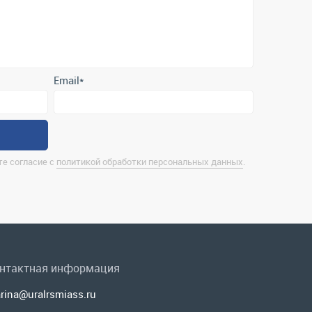
Email
*
е согласие с
политикой обработки персональных данных
.
нтактная информация
rina@uralrsmiass.ru
 Миасс, ул. Хлебозаводская, д. 1/5, оф. 3
лная контактная информация