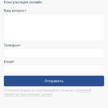
Консультация онлайн
Ваш вопрос
*
Телефон
*
Email
*
Отправить
Отправляя форму вы подтверждаете согласие с
политикой
обработки персональных данных
.
Контактная информация
marina@uralrsmiass.ru
г. Миасс, ул. Хлебозаводская, д. 1/5, оф. 3