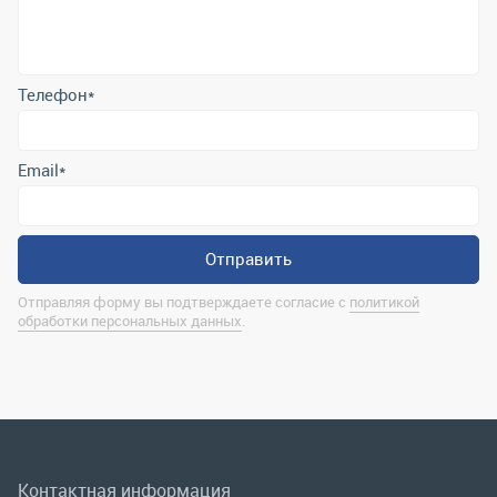
Email
*
Отправить
Отправляя форму вы подтверждаете согласие с
политикой
обработки персональных данных
.
Контактная информация
marina@uralrsmiass.ru
г. Миасс, ул. Хлебозаводская, д. 1/5, оф. 3
Полная контактная информация
Мы в соц.сетях