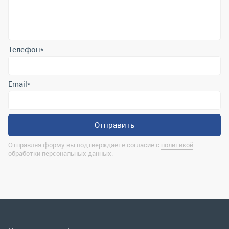
Email
*
Отправить
Отправляя форму вы подтверждаете согласие с
политикой
обработки персональных данных
.
Контактная информация
marina@uralrsmiass.ru
г. Миасс, ул. Хлебозаводская, д. 1/5, оф. 3
Полная контактная информация
Мы в соц.сетях