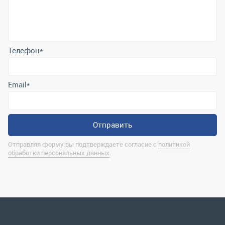
Email
*
Отправить
Отправляя форму вы подтверждаете согласие с
политикой
обработки персональных данных
.
Контактная информация
marina@uralrsmiass.ru
г. Миасс, ул. Хлебозаводская, д. 1/5, оф. 3
Полная контактная информация
Мы в соц.сетях