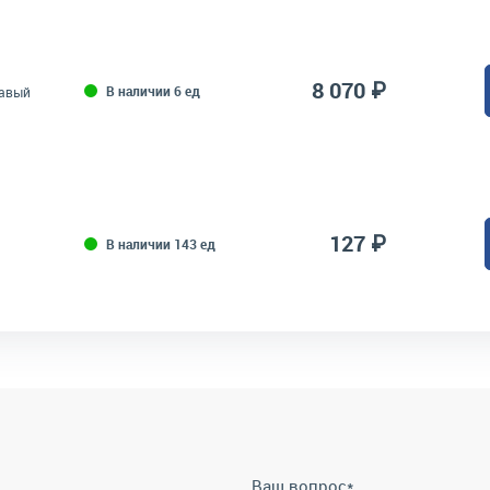
8 070 ₽
В наличии 6 ед
равый
127 ₽
В наличии 143 ед
Ваш вопрос
*