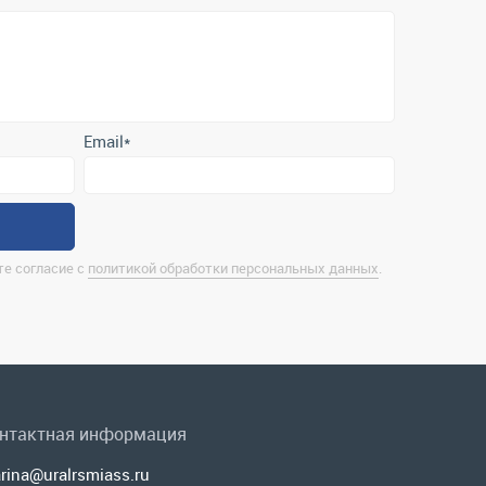
Email
*
е согласие с
политикой обработки персональных данных
.
нтактная информация
rina@uralrsmiass.ru
 Миасс, ул. Хлебозаводская, д. 1/5, оф. 3
лная контактная информация