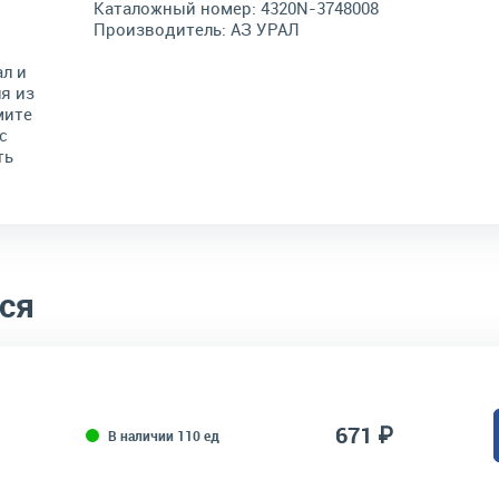
Каталожный номер:
4320N-3748008
Производитель:
АЗ УРАЛ
л и
я из
мите
с
ть
ся
671 ₽
В наличии 110 ед