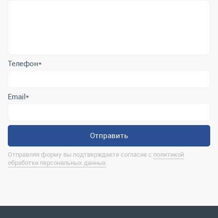
Телефон
*
Email
*
Отправить
Отправляя форму вы подтверждаете согласие с
политикой
обработки персональных данных
.
Контактная информация
marina@uralrsmiass.ru
г. Миасс, ул. Хлебозаводская, д. 1/5, оф. 3
Полная контактная информация