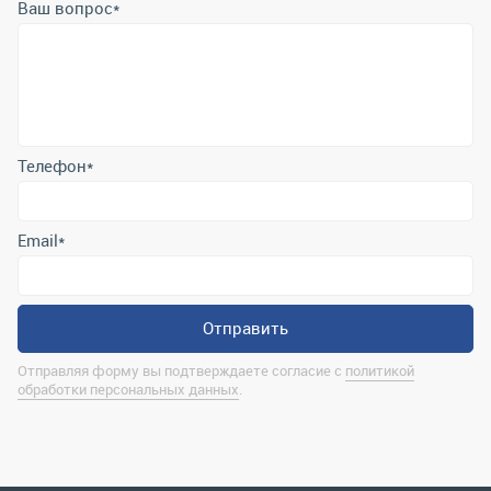
Ваш вопрос
*
Телефон
*
Email
*
Отправить
Отправляя форму вы подтверждаете согласие с
политикой
обработки персональных данных
.
Контактная информация
marina@uralrsmiass.ru
г. Миасс, ул. Хлебозаводская, д. 1/5, оф. 3
Полная контактная информация