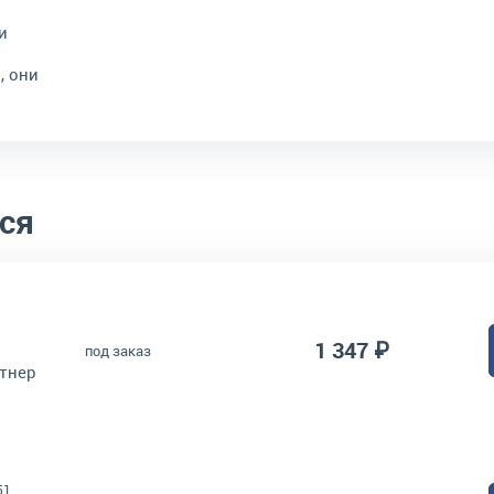
и
, они
ся
1 347 ₽
под заказ
тнер
51