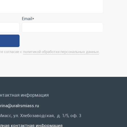
е согласие с
политикой обработки персональных данных
.
нтактная информация
rina@uralrsmiass.ru
 Миасс, ул. Хлебозаводская, д. 1/5, оф. 3
лная контактная информация
 в соц.сетях