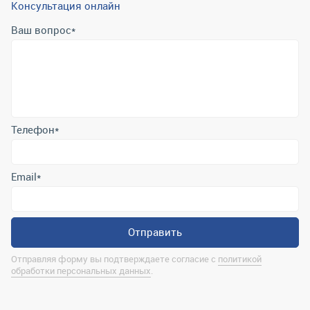
Консультация онлайн
Ваш вопрос
*
Телефон
*
Email
*
Отправить
Отправляя форму вы подтверждаете согласие с
политикой
обработки персональных данных
.
Контактная информация
marina@uralrsmiass.ru
г. Миасс, ул. Хлебозаводская, д. 1/5, оф. 3