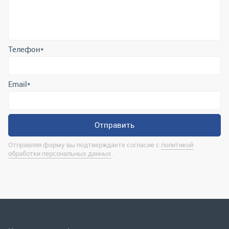
Email
*
Отправить
Отправляя форму вы подтверждаете согласие с
политикой
обработки персональных данных
.
Контактная информация
marina@uralrsmiass.ru
г. Миасс, ул. Хлебозаводская, д. 1/5, оф. 3
Полная контактная информация
Мы в соц.сетях