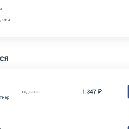
и
, они
ся
1 347 ₽
под заказ
тнер
51