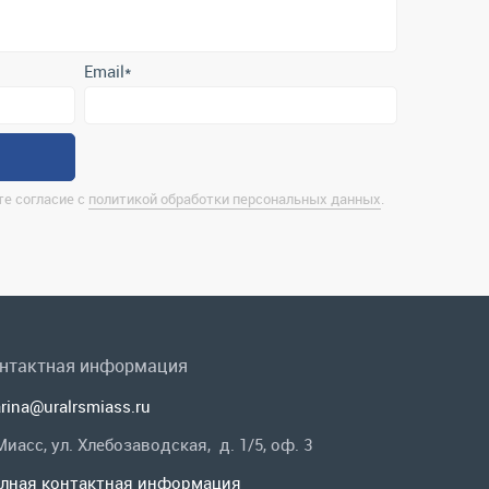
е согласие с
политикой обработки персональных данных
.
нтактная информация
rina@uralrsmiass.ru
 Миасс, ул. Хлебозаводская, д. 1/5, оф. 3
лная контактная информация
 в соц.сетях