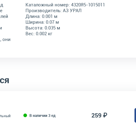
од
Каталожный номер:
4320Я5-1015011
е
Производитель:
АЗ УРАЛ
илей
Длина:
0.001 м
Ширина:
0.07 м
и
Высота:
0.035 м
Вес:
0.002 кг
, они
ся
259 ₽
В наличии 3 ед
ельный