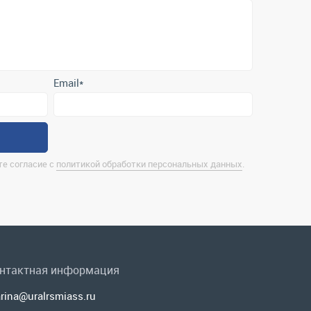
Email
*
е согласие с
политикой обработки персональных данных
.
нтактная информация
rina@uralrsmiass.ru
 Миасс, ул. Хлебозаводская, д. 1/5, оф. 3
лная контактная информация