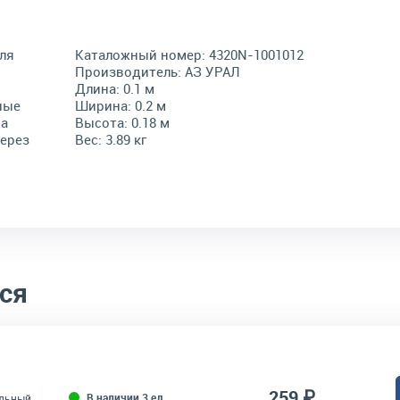
ля
Каталожный номер:
4320N-1001012
Производитель:
АЗ УРАЛ
Длина:
0.1 м
ные
Ширина:
0.2 м
на
Высота:
0.18 м
через
Вес:
3.89 кг
ся
259 ₽
В наличии 3 ед
ельный