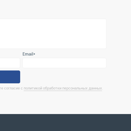
Email
*
е согласие с
политикой обработки персональных данных
.
нтактная информация
rina@uralrsmiass.ru