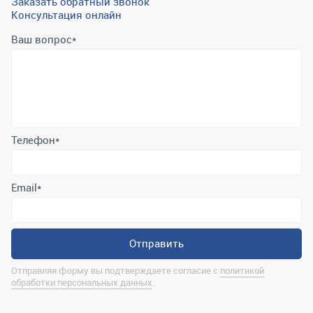
Заказать обратный звонок
Консультация онлайн
Ваш вопрос
*
Телефон
*
Email
*
Отправить
Отправляя форму вы подтверждаете согласие с
политикой
обработки персональных данных
.
Контактная информация
marina@uralrsmiass.ru
г. Миасс, ул. Хлебозаводская, д. 1/5, оф. 3