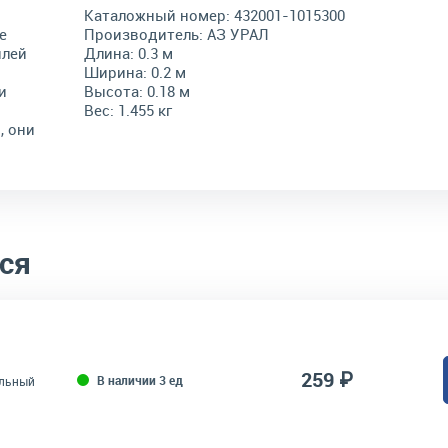
д
Каталожный номер:
432001-1015300
е
Производитель:
АЗ УРАЛ
илей
Длина:
0.3 м
Ширина:
0.2 м
и
Высота:
0.18 м
Вес:
1.455 кг
, они
ся
259 ₽
В наличии 3 ед
ельный