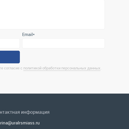
Email
*
е согласие с
политикой обработки персональных данных
.
нтактная информация
rina@uralrsmiass.ru
 Миасс, ул. Хлебозаводская, д. 1/5, оф. 3
лная контактная информация