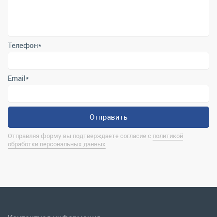
Email
*
Отправить
Отправляя форму вы подтверждаете согласие с
политикой
обработки персональных данных
.
Контактная информация
marina@uralrsmiass.ru
г. Миасс, ул. Хлебозаводская, д. 1/5, оф. 3
Полная контактная информация
Мы в соц.сетях