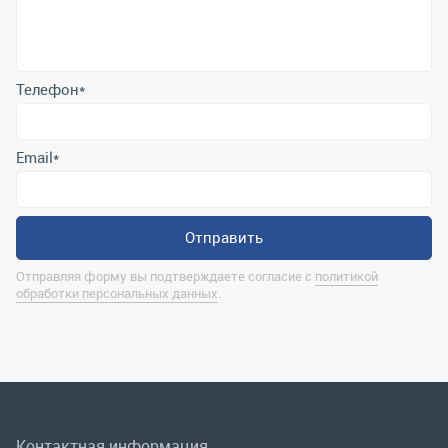
Email
*
Отправить
Отправляя форму вы подтверждаете согласие с
политикой
обработки персональных данных
.
Контактная информация
marina@uralrsmiass.ru
г. Миасс, ул. Хлебозаводская, д. 1/5, оф. 3
Полная контактная информация
Мы в соц.сетях